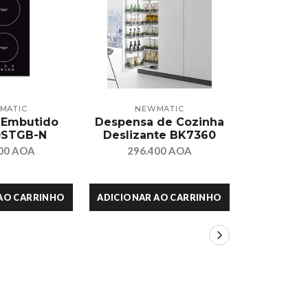
MATIC
NEWMATIC
NE
 Embutido
Despensa de Cozinha
Exaustor 
STGB-N
Deslizante BK7360
347.
00 AOA
296.400 AOA
AO CARRINHO
ADICIONAR AO CARRINHO
ADICIONAR