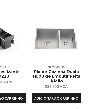
MATIC
NEWMATIC
NE
Deslizante
Pia de Cozinha Dupla
PM932FC
9220
HU78 de Embutir Feita
Embuti
à Mão
In
00 AOA
233.700 AOA
547.
AO CARRINHO
ADICIONAR AO CARRINHO
ADICIONAR