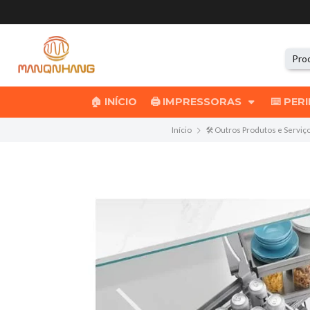
🏠 INÍCIO
🖨️ IMPRESSORAS
⌨️ PER
Início
🛠️ Outros Produtos e Serviç