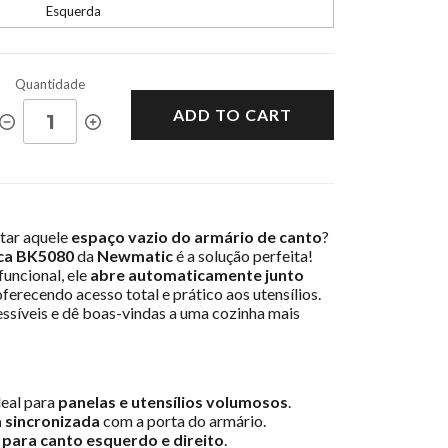
Esquerda
Quantidade
ADD TO CART
tar aquele
espaço vazio do armário de canto
?
ica BK5080
da
Newmatic
é a solução perfeita!
uncional, ele
abre automaticamente junto
 oferecendo acesso total e prático aos utensílios.
essíveis e dê boas-vindas a uma cozinha mais
ideal para
panelas e utensílios volumosos
.
 sincronizada
com a porta do armário.
s
para canto esquerdo e direito
.