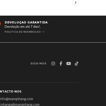
VOLUÇÃO GARANTIDA
24/7 DISPO
olução em até 7 dias!.
Aberto 24 hora
ITICA DE REEMBOLSO
CONTACTE-N
SIGA-NOS
NTACTE-NOS
info@manqnhang.com
cnhanga@manqnhang.com