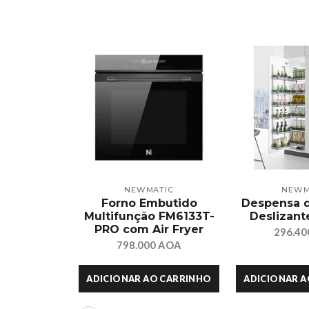
NEWMATIC
NEWM
Forno Embutido
Despensa 
Multifunção FM6133T-
Deslizan
PRO com Air Fryer
296.4
798.000 AOA
ADICIONAR AO CARRINHO
ADICIONAR 