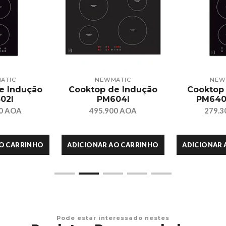
ATIC
NEWMATIC
NEW
e Indução
Cooktop de Indução
Cooktop
02I
PM604I
PM640
00 AOA
495.900 AOA
279.3
AO CARRINHO
ADICIONAR AO CARRINHO
ADICIONAR 
Pode estar interessado nestes