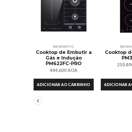
TIC
NEWMATIC
NEWM
Embutir a
Cooktop de Embutir a
Cooktop d
étrico
Gás e Indução
PM3
STGB
PM622FC-PRO
250.8
0 AOA
444.600 AOA
O CARRINHO
ADICIONAR AO CARRINHO
ADICIONAR 