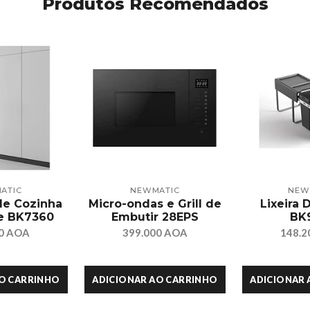
Produtos Recomendados
ATIC
NEWMATIC
NEW
de Cozinha
Micro-ondas e Grill de
Lixeira 
te BK7360
Embutir 28EPS
BK
00 AOA
399.000 AOA
148.2
AO CARRINHO
ADICIONAR AO CARRINHO
ADICIONAR 