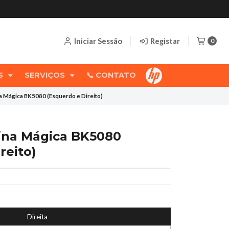
Iniciar Sessão
Registar
0
OS
SERVIÇOS
📞 CONTATO
a Mágica BK5080 (Esquerdo e Direito)
ina Mágica BK5080
reito)
Direita