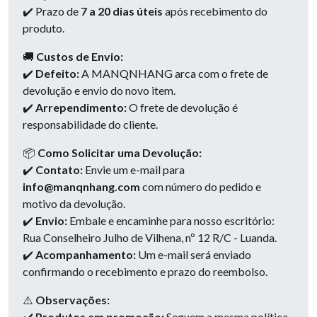
✔️ Prazo de
7 a 20 dias úteis
após recebimento do
produto.
🚚
Custos de Envio:
✔️
Defeito:
A MANQNHANG arca com o frete de
devolução e envio do novo item.
✔️
Arrependimento:
O frete de devolução é
responsabilidade do cliente.
📦
Como Solicitar uma Devolução:
✔️
Contato:
Envie um e-mail para
info@manqnhang.com
com número do pedido e
motivo da devolução.
✔️
Envio:
Embale e encaminhe para nosso escritório:
Rua Conselheiro Julho de Vilhena, nº 12 R/C - Luanda.
✔️
Acompanhamento:
Um e-mail será enviado
confirmando o recebimento e prazo do reembolso.
⚠️
Observações:
✔️
Produtos em promoção:
Seguem a mesma política,