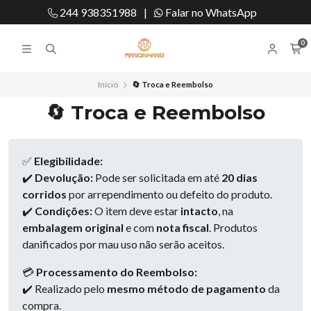
244 938351988
|
Falar no WhatsApp
0
Início
🔄 Troca e Reembolso
🔄 Troca e Reembolso
✅
Elegibilidade:
✔️
Devolução:
Pode ser solicitada em até
20 dias
corridos
por arrependimento ou defeito do produto.
✔️
Condições:
O item deve estar
intacto
, na
embalagem original
e com
nota fiscal
. Produtos
danificados por mau uso não serão aceitos.
💳
Processamento do Reembolso:
✔️ Realizado pelo
mesmo método de pagamento
da
compra.