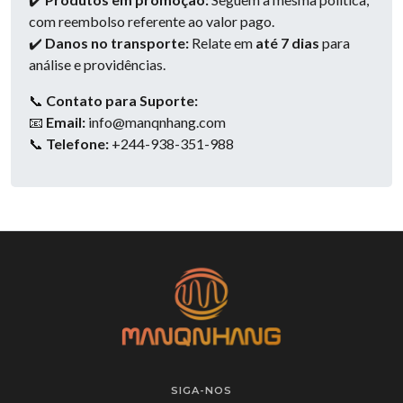
com reembolso referente ao valor pago.
✔️
Danos no transporte:
Relate em
até 7 dias
para
análise e providências.
📞
Contato para Suporte:
📧
Email:
info@manqnhang.com
📞
Telefone:
+244-938-351-988
SIGA-NOS