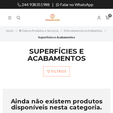
244 938351988
|
Falar no WhatsApp
0
Início
🛠️ Outros Produtos e Serviços
Eletrodomésticos Embutidos
Superfícies e Acabamentos
SUPERFÍCIES E
ACABAMENTOS
FILTROS
Ainda não existem produtos
disponíveis nesta categoria.