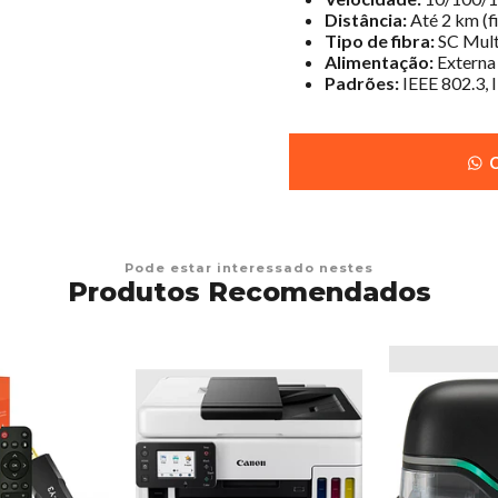
Distância:
Até 2 km (f
Tipo de fibra:
SC Mul
Alimentação:
Externa
Padrões:
IEEE 802.3, 
C
Pode estar interessado nestes
Produtos Recomendados