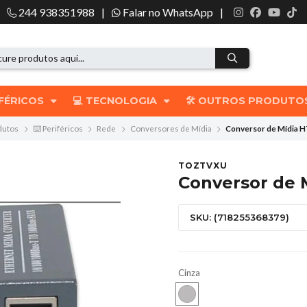
244 938351988
|
Falar no WhatsApp
|
IFÉRICOS
💻 TECNOLOGIA
🛠️ OUTROS PRODUT
dutos
⌨️ Periféricos
Rede
Conversores de Mídia
Conversor de Mídia 
TOZTVXU
Conversor de 
SKU: (718255368379)
Cinza