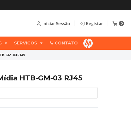
Iniciar Sessão
Registar
0
OS
SERVIÇOS
📞 CONTATO
HTB-GM-03 RJ45
Mídia HTB-GM-03 RJ45