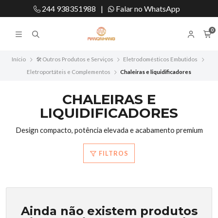
244 938351988
|
Falar no WhatsApp
0
Início
🛠️ Outros Produtos e Serviços
Eletrodomésticos Embutidos
Eletroportáteis e Complementos
Chaleiras e liquidificadores
CHALEIRAS E
LIQUIDIFICADORES
Design compacto, potência elevada e acabamento premium
FILTROS
Ainda não existem produtos