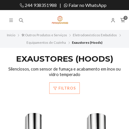
244 938351988
|
Falar no WhatsApp
0
Início
🛠️ Outros Produtos e Serviços
Eletrodomésticos Embutidos
Equipamentos de Cozinha
Exaustores (Hoods)
EXAUSTORES (HOODS)
Silenciosos, com sensor de fumaça e acabamento em inox ou
vidro temperado
FILTROS