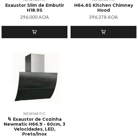
Exaustor Slim de Embutir
H64.6S Kitchen Chimney
H18.9S
Hood
296.000 AOA
396.378 AOA
NEWMATIC
🌀 Exaustor de Cozinha
Newmatic H66.9 - 60cm, 3
Velocidades, LED,
Preto/Inox