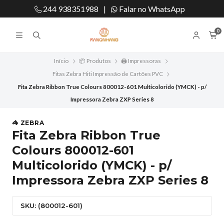
244 938351988
|
Falar no WhatsApp
0
Início
📦 Produtos
🖨️ Impressoras
Fitas Zebra Hiti Impressão de Cartões PVC
Fita Zebra Ribbon True Colours 800012-601 Multicolorido (YMCK) - p/
Impressora Zebra ZXP Series 8
🦓 ZEBRA
Fita Zebra Ribbon True
Colours 800012-601
Multicolorido (YMCK) - p/
Impressora Zebra ZXP Series 8
SKU: (800012-601)