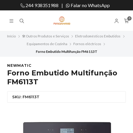
244 938351988
|
Falar no WhatsApp
0
Início
🛠️ Outros Produtos e Serviços
Eletrodomésticos Embutidos
Equipamentos de Cozinha
Fornos eléctricos
Forno Embutido Multifunção FM6113T
NEWMATIC
Forno Embutido Multifunção
FM6113T
SKU: FM6113T