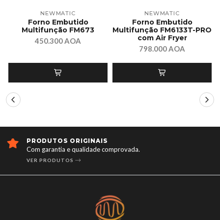
NEWMATIC
NEWMATIC
Forno Embutido
Forno Embutido
Multifunção FM673
Multifunção FM6133T-PRO
com Air Fryer
450.300 AOA
798.000 AOA
IS
ENTREGA RÁPIDA E 
 comprovada.
Garantimos entrega rápida
SAIBA MAIS SOBRE NOSS