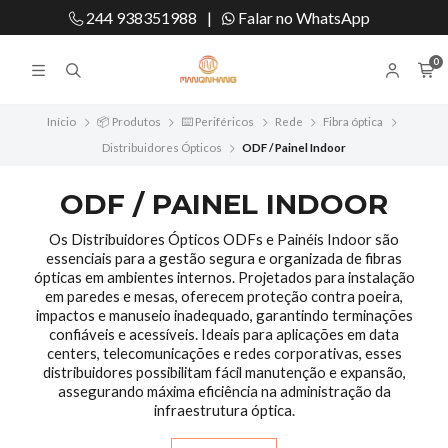
244 938351988
|
Falar no WhatsApp
0
Início
📦 Produtos
⌨️ Periféricos
Rede
Fibra óptica
Distribuidores Ópticos
ODF / Painel Indoor
ODF / PAINEL INDOOR
Os Distribuidores Ópticos ODFs e Painéis Indoor são
essenciais para a gestão segura e organizada de fibras
ópticas em ambientes internos. Projetados para instalação
em paredes e mesas, oferecem proteção contra poeira,
impactos e manuseio inadequado, garantindo terminações
confiáveis e acessíveis. Ideais para aplicações em data
centers, telecomunicações e redes corporativas, esses
distribuidores possibilitam fácil manutenção e expansão,
assegurando máxima eficiência na administração da
infraestrutura óptica.