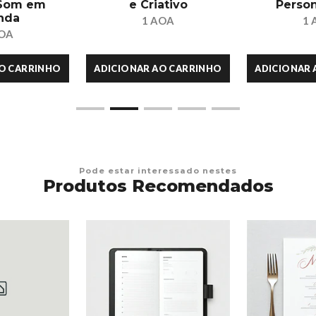
 Som em
e Criativo
Person
nda
1 AOA
1 
AOA
AO CARRINHO
ADICIONAR AO CARRINHO
ADICIONAR 
Pode estar interessado nestes
Produtos Recomendados