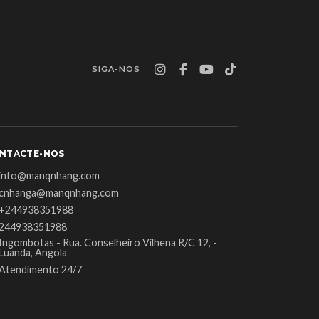
SIGA-NOS
NTACTE-NOS
info@manqnhang.com
cnhanga@manqnhang.com
+244938351988
244938351988
Ingombotas - Rua. Conselheiro Vilhena R/C 12, -
Luanda, Angola
Atendimento 24/7