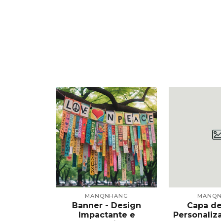
HANG
MANQNHANG
MANQ
 Design
Banner - Design
Capa de
izado e
Impactante e
Personaliz