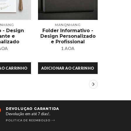
NHANG
MANQNHANG
MAN
 - Design
Folder Informativo -
Flyer
ante e
Design Personalizado
Person
alizado
e Profissional
Prof
AOA
1 AOA
1
AO CARRINHO
ADICIONAR AO CARRINHO
ADICIONAR
24/7 DISPONÍVEL
SUPO
Aberto 24 horas e 7 dias por semana.
Atendim
CONTACTE-NOS
FALE C