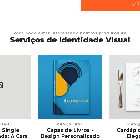
C
Você pode estar interessado noutros produtos de
Serviços de Identidade Visual
NHANG
MANQNHANG
MANQ
 Single
Capas de Livros -
Cardápio
ada: A Cara
Design Personalizado
Eleg