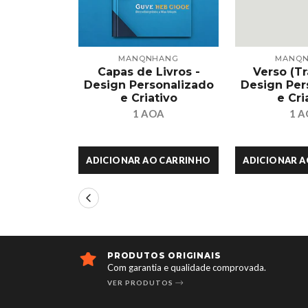
MANQNHANG
MANQ
Capas de Livros -
Verso (Tra
Design Personalizado
Design Per
e Criativo
e Cri
1 AOA
1 
ADICIONAR AO CARRINHO
ADICIONAR 
ENTREGA RÁPIDA E CONFIÁVEL
a.
Garantimos entrega rápida e confiável para toda
Angola.
SAIBA MAIS SOBRE NOSSAS ENTREGAS