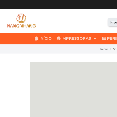
🏠 INÍCIO
🖨️ IMPRESSORAS
⌨️ PER
Início
Se