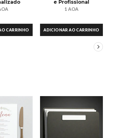
alizado
e Profissional
El
AOA
1 AOA
1
AO CARRINHO
ADICIONAR AO CARRINHO
ADICIONAR