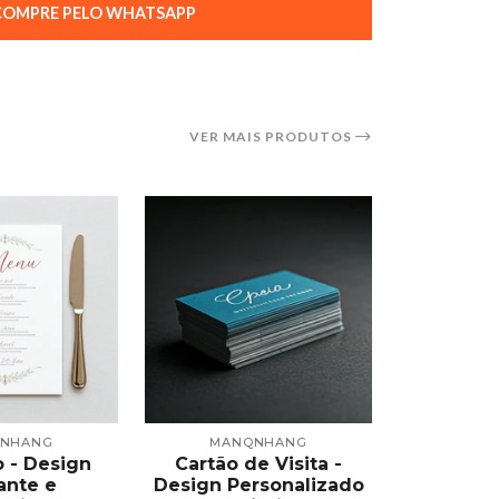
OMPRE PELO WHATSAPP
VER MAIS PRODUTOS
NHANG
MANQNHANG
MAN
 - Design
Cartão de Visita -
Convite
ante e
Design Personalizado
Person