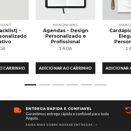
NHANG
MANQNHANG
MANQ
cklist) -
Agendas - Design
Cardápio
sonalizado
Personalizado e
Eleg
ativo
Profissional
Person
AOA
1 AOA
1 
AO CARRINHO
ADICIONAR AO CARRINHO
ADICIONAR 
DEVOLUÇÃO GARANTIDA
Devolução em até 7 dias!.
POLITICA DE REEMBOLSO