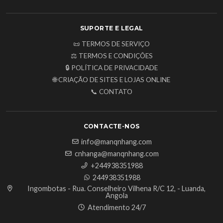
SUPORTE E LEGAL
📜 TERMOS DE SERVIÇO
⚖️ TERMOS E CONDIÇÕES
🔒 POLÍTICA DE PRIVACIDADE
🌐 CRIAÇÃO DE SITES E LOJAS ONLINE
📞 CONTATO
CONTACTE-NOS
info@manqnhang.com
cnhanga@manqnhang.com
+244938351988
244938351988
Ingombotas - Rua. Conselheiro Vilhena R/C 12, - Luanda,
Angola
Atendimento 24/7