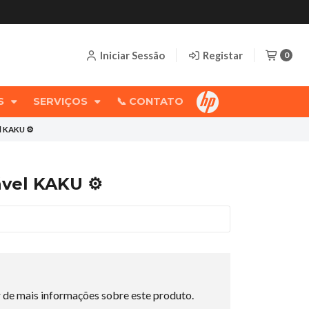
Iniciar Sessão
Registar
0
OS
SERVIÇOS
📞 CONTATO
l KAKU ⚙️
ável KAKU ⚙️
 de mais informações sobre este produto.