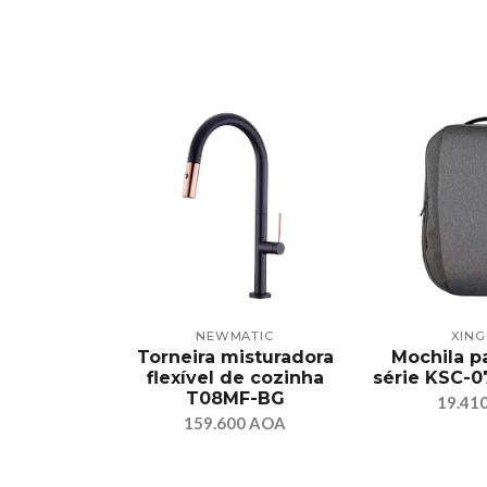
NEWMATIC
XIN
Torneira misturadora
Mochila p
flexível de cozinha
série KSC-
T08MF-BG
19.41
159.600 AOA