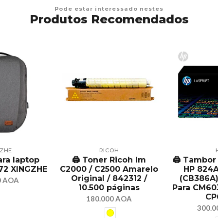
Pode estar interessado nestes
Produtos Recomendados
GZHE
RICOH
ara laptop
🖨️ Toner Ricoh Im
🖨️ Tambo
072 XINGZHE
C2000 / C2500 Amarelo
HP 824A
Original / 842312 /
(CB386A) 
0 AOA
10.500 páginas
Para CM60
CP
180.000 AOA
300.0