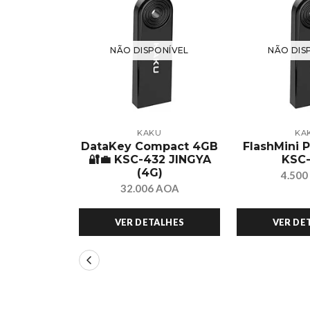
ONÍVEL
NÃO DISPONÍVEL
NÃO DIS
UO
KAKU
KA
ra laptop
DataKey Compact 4GB
FlashMini P
64 TANSUO
🔐💼 KSC-432 JINGYA
KSC
(4G)
 AOA
4.50
32.006 AOA
ALHES
VER DETALHES
VER DE