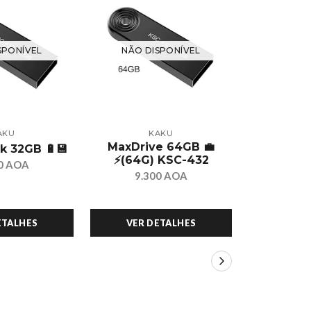
SPONÍVEL
NÃO DISPONÍVEL
NÃO D
AKU
KAKU
MaxDrive 64GB 💼
FlashRed 
k 32GB 🔋💾
⚡(64G) KSC-432
KS
0 AOA
9.300 AOA
3.7
ETALHES
VER DETALHES
VER 