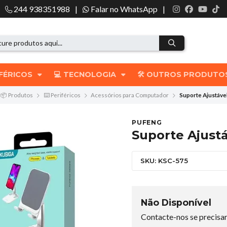
244 938351988
|
Falar no WhatsApp
|
IFÉRICOS
💻 TECNOLOGIA
🛠️ OUTROS PRODUT
📦 Produtos
⌨️ Periféricos
Acessórios para Computador
Suporte Ajustáve
PUFENG
Suporte Ajust
SKU: KSC-575
Não Disponível
Contacte-nos se precisar