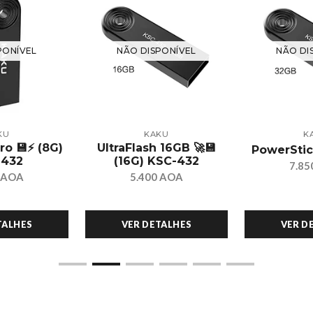
PONÍVEL
NÃO DISPONÍVEL
NÃO DI
KU
KAKU
K
ro 💾⚡ (8G)
UltraFlash 16GB 🚀💾
PowerStic
-432
(16G) KSC-432
7.85
0 AOA
5.400 AOA
TALHES
VER DETALHES
VER D