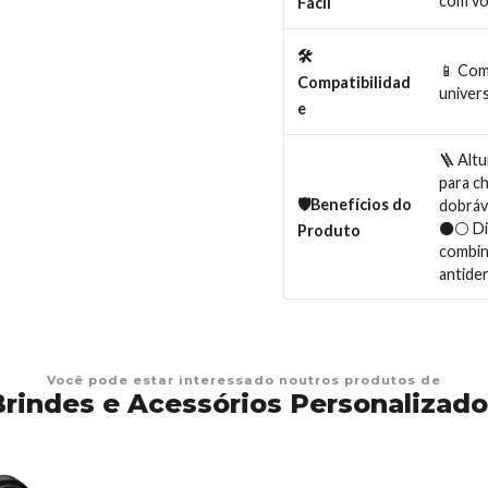
com vo
Fácil
🛠
📱 Com
Compatibilidad
univer
e
🪜 Altu
para c
🛡️Benefícios do
dobráve
⚫⚪ Dis
Produto
combin
antide
Você pode estar interessado noutros produtos de
Brindes e Acessórios Personalizado