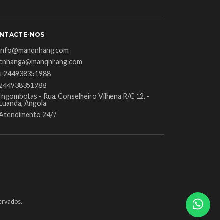
NTACTE-NOS
info@manqnhang.com
cnhanga@manqnhang.com
+244938351988
244938351988
Ingombotas - Rua. Conselheiro Vilhena R/C 12, -
Luanda, Angola
Atendimento 24/7
ervados.