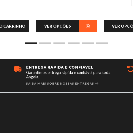
AO CARRINHO
VER OPÇÕES
VER OPÇ
DEVOLUÇÃO GARANTIDA
ara toda
Devolução em até 7 dias!.
POLITICA DE REEMBOLSO