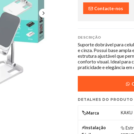
Contacte-nos
DESCRIÇÃO
Suporte dobrável para celu
e cinza. Possui base ampla 
estrutura ajustável que perm
conforto visual. Ideal par
praticidade e elegância em
C
DETALHES DO PRODUTO
KAKU
🏷️Marca
⚡Instalação
🔩 Estr