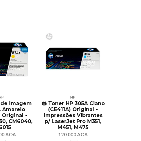
HP
HP
r de Imagem
🖨️ Toner HP 305A Ciano
Toner H
 Amarelo
(CE411A) Original -
(Q7516A)
Original -
Impressões Vibrantes
Compa
30, CM6040,
p/ LaserJet Pro M351,
Impresso
6015
M451, M475
5200, 520
00 AOA
120.000 AOA
150.