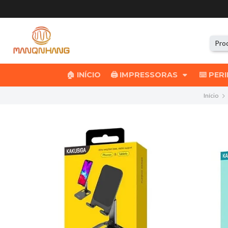
🏠 INÍCIO
🖨️ IMPRESSORAS
⌨️ PER
Início