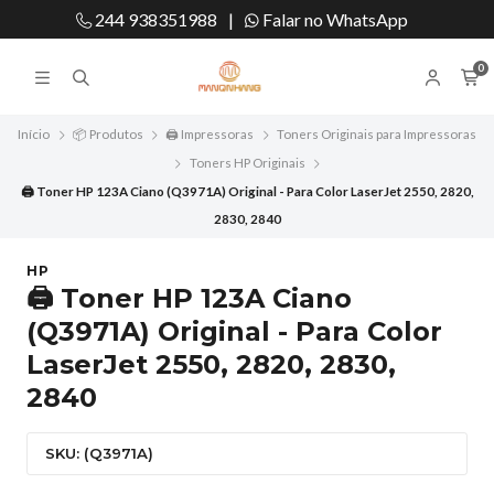
244 938351988
|
Falar no WhatsApp
0
Início
📦 Produtos
🖨️ Impressoras
Toners Originais para Impressoras
Toners HP Originais
🖨️ Toner HP 123A Ciano (Q3971A) Original - Para Color LaserJet 2550, 2820,
2830, 2840
HP
🖨️ Toner HP 123A Ciano
(Q3971A) Original - Para Color
LaserJet 2550, 2820, 2830,
2840
SKU: (Q3971A)