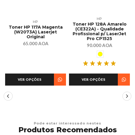
HP
HP
A
Toner HP 128A Amarelo
Toner HP 117A Magenta
(CE322A) - Qualidade
(W2073A) Laserjet
Profissional p/ LaserJet
Original
Pro CP1525
65.000 AOA
90.000 AOA
VER OPÇÕES
VER OPÇÕES
Pode estar interessado nestes
Produtos Recomendados