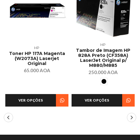
HP
HP
Tambor de Imagem HP
Toner HP 117A Magenta
828A Preto (CF358A)
(W2073A) Laserjet
LaserJet Original p/
Original
M880/M885
65.000 AOA
250.000 AOA
VER OPÇÕES
VER OPÇÕES