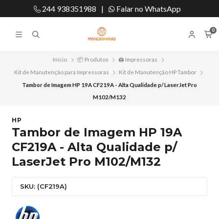
244 938351988
|
Falar no WhatsApp
0
Início
📦 Produtos
🖨️ Impressoras
Kit de Manutenção para Impressoras
Kit de Manutenção HP Tambor
Tambor de Imagem HP 19A CF219A - Alta Qualidade p/ LaserJet Pro
M102/M132
HP
Tambor de Imagem HP 19A
CF219A - Alta Qualidade p/
LaserJet Pro M102/M132
SKU: (CF219A)