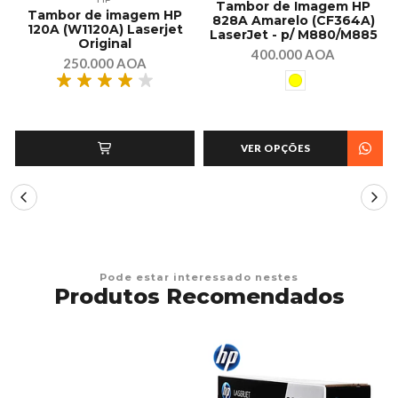
-
Tambor de Imagem HP
Tambor de imagem HP
828A Amarelo (CF364A)
120A (W1120A) Laserjet
LaserJet - p/ M880/M885
Original
400.000 AOA
250.000 AOA
VER OPÇÕES
Pode estar interessado nestes
Produtos Recomendados