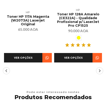
HP
HP
A
Toner HP 128A Amarelo
Toner HP 117A Magenta
(CE322A) - Qualidade
(W2073A) Laserjet
Profissional p/ LaserJet
Original
Pro CP1525
65.000 AOA
90.000 AOA
VER OPÇÕES
VER OPÇÕES
Pode estar interessado nestes
Produtos Recomendados