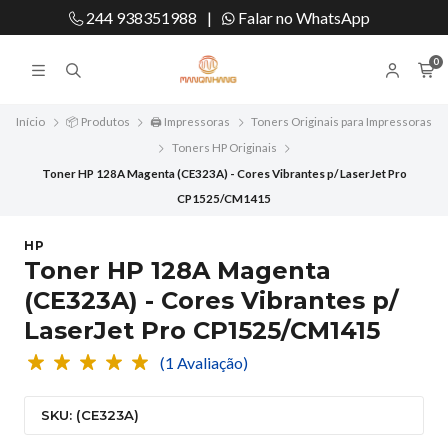
244 938351988
|
Falar no WhatsApp
0
Início
📦 Produtos
🖨️ Impressoras
Toners Originais para Impressoras
Toners HP Originais
Toner HP 128A Magenta (CE323A) - Cores Vibrantes p/ LaserJet Pro
CP1525/CM1415
HP
Toner HP 128A Magenta
(CE323A) - Cores Vibrantes p/
LaserJet Pro CP1525/CM1415
(1 Avaliação)
SKU: (CE323A)