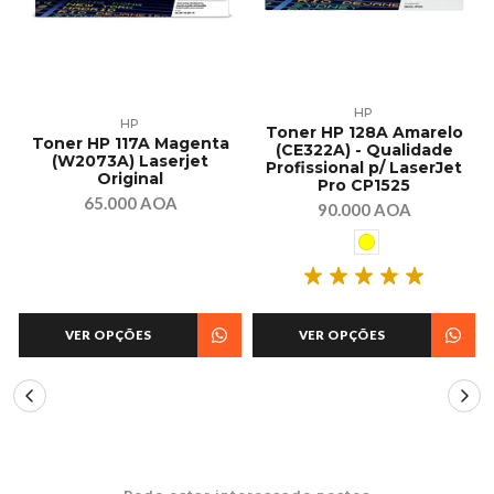
HP
HP
A
Toner HP 128A Amarelo
Toner HP 117A Magenta
(CE322A) - Qualidade
(W2073A) Laserjet
Profissional p/ LaserJet
Original
Pro CP1525
65.000 AOA
90.000 AOA
VER OPÇÕES
VER OPÇÕES