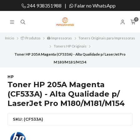
244 938351988
|
Falar no WhatsApp
0
Início
📦 Produtos
🖨️ Impressoras
Toners Originais para Impressoras
Toners HP Originais
Toner HP 205A Magenta (CF533A) - Alta Qualidade p/ LaserJet Pro
M180/M181/M154
HP
Toner HP 205A Magenta
(CF533A) - Alta Qualidade p/
LaserJet Pro M180/M181/M154
SKU: (CF533A)