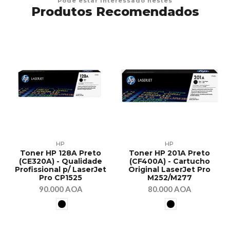
Pode estar interessado nestes
Produtos Recomendados
HP
HP
Toner HP 128A Preto
Toner HP 201A Preto
(CE320A) - Qualidade
(CF400A) - Cartucho
Profissional p/ LaserJet
Original LaserJet Pro
Pro CP1525
M252/M277
90.000 AOA
80.000 AOA