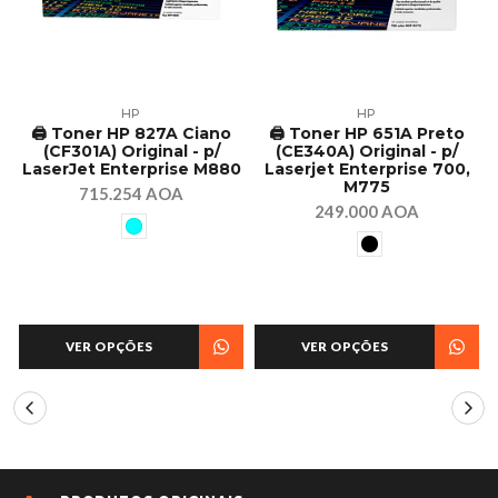
HP
HP
🖨️ Toner HP 827A Ciano
🖨️ Toner HP 651A Preto
(CF301A) Original - p/
(CE340A) Original - p/
LaserJet Enterprise M880
Laserjet Enterprise 700,
M775
715.254 AOA
249.000 AOA
VER OPÇÕES
VER OPÇÕES