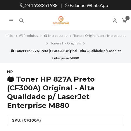
244 938351988
|
Falar no WhatsApp
0
Início
📦 Produtos
🖨️ Impressoras
Toners Originais para Impressoras
Toners HP Originais
🖨️ Toner HP 827A Preto (CF300A) Original - Alta Qualidade p/ LaserJet
Enterprise M880
HP
🖨️ Toner HP 827A Preto
(CF300A) Original - Alta
Qualidade p/ LaserJet
Enterprise M880
SKU: (CF300A)