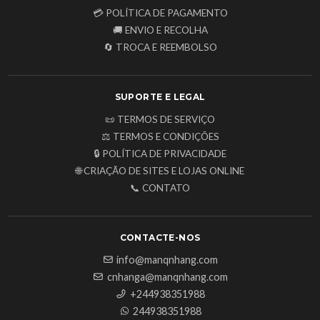
💳 POLÍTICA DE PAGAMENTO
🚚 ENVIO E RECOLHA
🔄 TROCA E REEMBOLSO
SUPORTE E LEGAL
📜 TERMOS DE SERVIÇO
⚖️ TERMOS E CONDIÇÕES
🔒 POLÍTICA DE PRIVACIDADE
🌐 CRIAÇÃO DE SITES E LOJAS ONLINE
📞 CONTATO
CONTACTE-NOS
info@manqnhang.com
cnhanga@manqnhang.com
+244938351988
244938351988