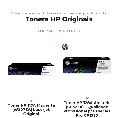
Você pode estar interessado noutros produtos de
Toners HP Originais
VER MAIS PRODUTOS
HP
HP
A
Toner HP 128A Amarelo
Toner HP 117A Magenta
(CE322A) - Qualidade
(W2073A) Laserjet
Profissional p/ LaserJet
Original
Pro CP1525