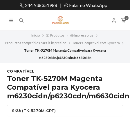
244 938351988
|
Falar no WhatsApp
0
Início
📦 Produtos
🖨️ Impressoras
Productos compatibles para la impresión
Toner Compatível com Kyocera
Toner TK-5270M Magenta Compatível para Kyocera
m6230cidn/p6230cdn/m6630cidn
COMPATÍVEL
Toner TK-5270M Magenta
Compatível para Kyocera
m6230cidn/p6230cdn/m6630cidn
SKU: (TK-5270M-CPT)