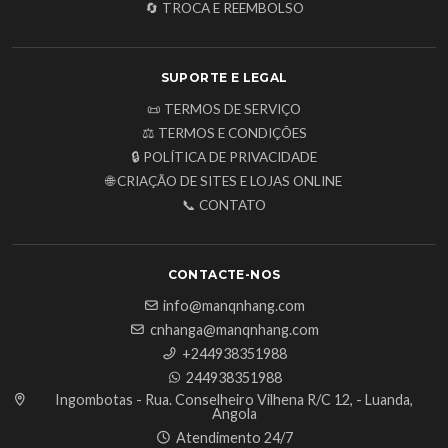
🔄 TROCA E REEMBOLSO
SUPORTE E LEGAL
📜 TERMOS DE SERVIÇO
⚖️ TERMOS E CONDIÇÕES
🔒 POLÍTICA DE PRIVACIDADE
🌐 CRIAÇÃO DE SITES E LOJAS ONLINE
📞 CONTATO
CONTACTE-NOS
info@manqnhang.com
cnhanga@manqnhang.com
+244938351988
244938351988
Ingombotas - Rua. Conselheiro Vilhena R/C 12, - Luanda,
Angola
Atendimento 24/7