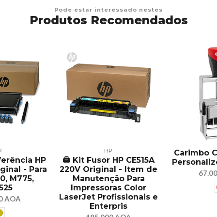
Pode estar interessado nestes
Produtos Recomendados
P
HP
Carimbo C
sferência HP
🖨️ Kit Fusor HP CE515A
Personaliz
ginal - Para
220V Original - Item de
67.0
0, M775,
Manutenção Para
525
Impressoras Color
LaserJet Profissionais e
00 AOA
Enterpris
485.000 AOA