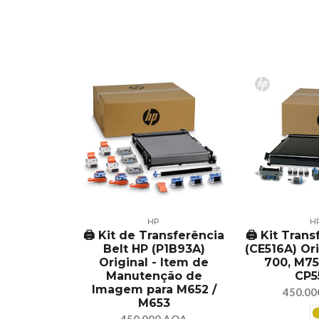
HP
H
🖨️ Kit de Transferência
🖨️ Kit Tran
Belt HP (P1B93A)
(CE516A) Ori
Original - Item de
700, M75
Manutenção de
CP5
Imagem para M652 /
450.0
M653
450.000 AOA