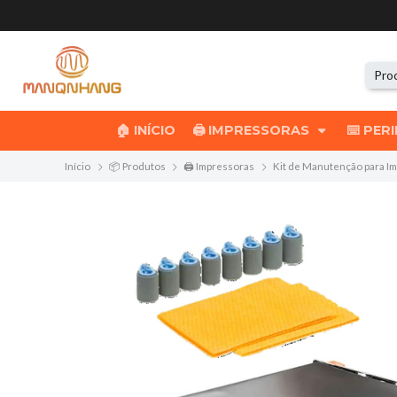
🏠 INÍCIO
🖨️ IMPRESSORAS
⌨️ PER
Início
📦 Produtos
🖨️ Impressoras
Kit de Manutenção para I