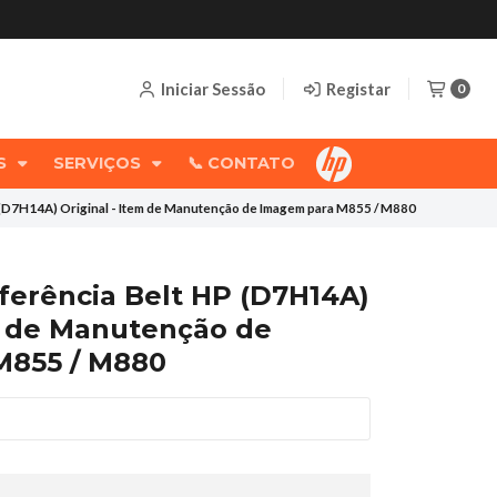
Iniciar Sessão
Registar
0
OS
SERVIÇOS
📞 CONTATO
HP (D7H14A) Original - Item de Manutenção de Imagem para M855 / M880
nsferência Belt HP (D7H14A)
em de Manutenção de
M855 / M880