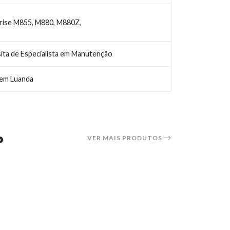
rise M855, M880, M880Z,
ita de Especialista em Manutenção
 em Luanda
P
VER MAIS PRODUTOS