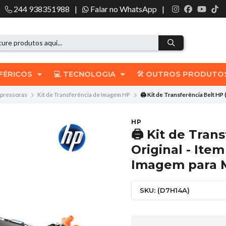
244 938351988
|
Falar no WhatsApp
|
IFÉRICOS
💻 TECNOLOGIA
🛠️ OUTROS PRODUT
mpressoras
Kit de Transferência de Imagem HP
🖨️ Kit de Transferência Belt 
HP
🖨️ Kit de Tra
Original - It
Imagem para 
SKU: (D7H14A)