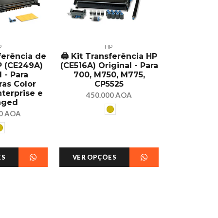
P
HP
sferência de
🖨️ Kit Transferência HP
 (CE249A)
(CE516A) Original - Para
l - Para
700, M750, M775,
ras Color
CP5525
nterprise e
450.000 AOA
aged
00 AOA
ES
VER OPÇÕES