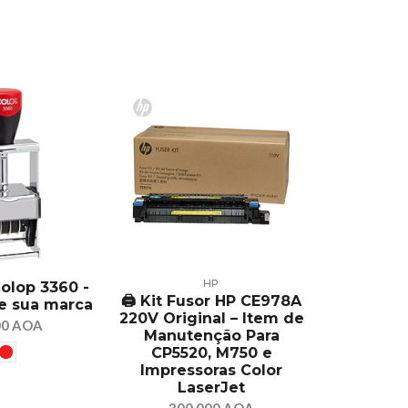
HP
C
olop 3360 -
🖨️ Kit Fusor HP CE978A
Carimbo
e sua marca
220V Original – Item de
COLOP Pr
00 AOA
Manutenção Para
Compacto
CP5520, M750 e
23.
Impressoras Color
LaserJet
300.000 AOA