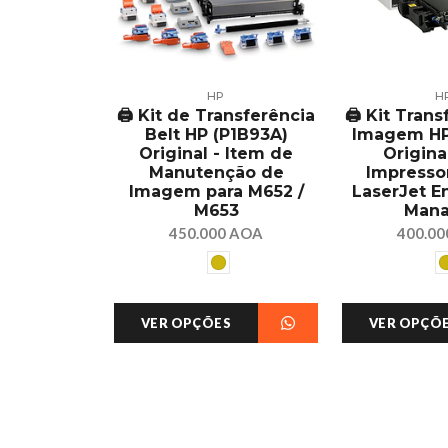
HP
H
🖨️ Kit de Transferência
🖨️ Kit Tran
Belt HP (P1B93A)
Imagem HP
Original - Item de
Origina
Manutenção de
Impresso
Imagem para M652 /
LaserJet E
M653
Man
450.000 AOA
400.0
VER OPÇÕES
VER OPÇÕ