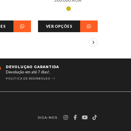
ÕES
VER OPÇÕES
VER OPÇ
DEVOLUÇÃO GARANTIDA
24/7 
Devolução em até 7 dias!.
Aberto 
POLITICA DE REEMBOLSO
CONTA
SIGA-NOS