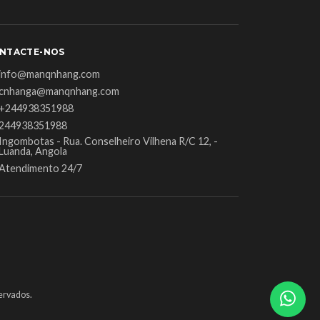
NTACTE-NOS
info@manqnhang.com
cnhanga@manqnhang.com
+244938351988
244938351988
Ingombotas - Rua. Conselheiro Vilhena R/C 12, -
Luanda, Angola
Atendimento 24/7
ervados.