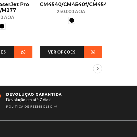
aserJet Pro
CM4540/CM4540f/CM4540fskm/CP4
Profissio
/M277
La
250.000 AOA
CP402
00 AOA
350.
ÕES
VER OPÇÕES
VER OPÇ
DEVOLUÇÃO GARANTIDA
24/7 
Devolução em até 7 dias!.
Aberto 
POLITICA DE REEMBOLSO
CONTA