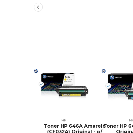
HP
H
Toner HP 646A Amarelo
Toner HP 6
(CF032A) Original - p/
Origina