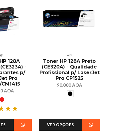
HP
HP
HP 128A
Toner HP 128A Preto
Toner H
(CE323A) -
(CE320A) - Qualidade
(Q7516A)
brantes p/
Profissional p/ LaserJet
Compa
Jet Pro
Pro CP1525
Impresso
/CM1415
5200, 520
90.000 AOA
00 AOA
150.
ÕES
VER OPÇÕES
VER OPÇ