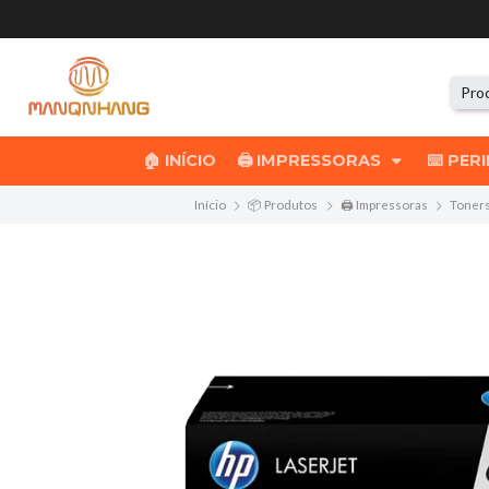
🏠 INÍCIO
🖨️ IMPRESSORAS
⌨️ PER
Início
📦 Produtos
🖨️ Impressoras
Toners