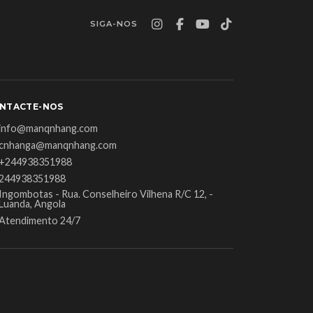
SIGA-NOS
NTACTE-NOS
info@manqnhang.com
cnhanga@manqnhang.com
+244938351988
244938351988
Ingombotas - Rua. Conselheiro Vilhena R/C 12, -
Luanda, Angola
Atendimento 24/7