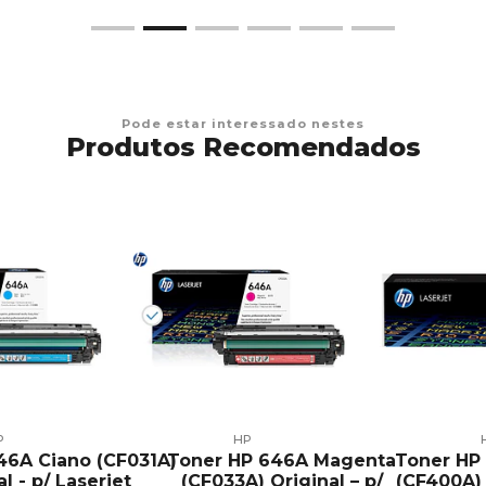
Pode estar interessado nestes
Produtos Recomendados
P
HP
46A Ciano (CF031A)
Toner HP 646A Magenta
Toner HP 
l - p/ Laserjet
(CF033A) Original – p/
(CF400A) 