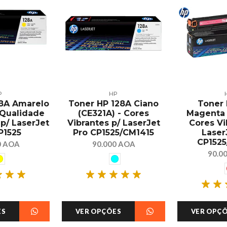
P
HP
28A Amarelo
Toner HP 128A Ciano
Toner 
 Qualidade
(CE321A) - Cores
Magenta 
 p/ LaserJet
Vibrantes p/ LaserJet
Cores Vi
P1525
Pro CP1525/CM1415
Laser
CP1525
0 AOA
90.000 AOA
90.0
ES
VER OPÇÕES
VER OPÇ