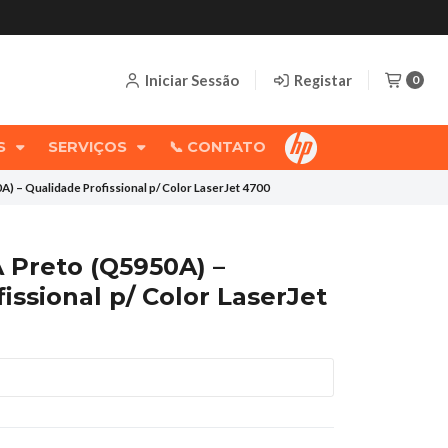
Iniciar Sessão
Registar
0
OS
SERVIÇOS
📞 CONTATO
) – Qualidade Profissional p/ Color LaserJet 4700
 Preto (Q5950A) –
issional p/ Color LaserJet