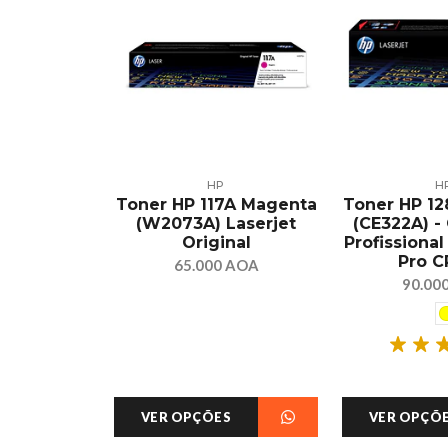
ÍVEL
HP
H
atível HP
Toner HP 117A Magenta
Toner HP 1
CE505A –
(W2073A) Laserjet
(CE322A) -
mento p/
Original
Profissional
035/P2055
Pro C
65.000 AOA
 AOA
90.00
S
VER OPÇÕES
VER OPÇÕ