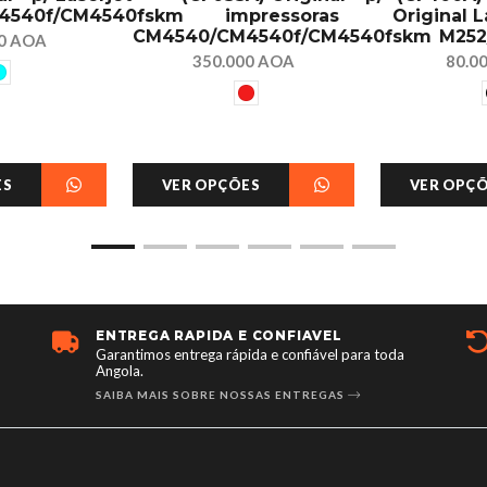
4540f/CM4540fskm
impressoras
Original L
CM4540/CM4540f/CM4540fskm
M252
00 AOA
350.000 AOA
80.0
ES
VER OPÇÕES
VER OPÇ
ENTREGA RÁPIDA E CONFIÁVEL
Garantimos entrega rápida e confiável para toda
Angola.
SAIBA MAIS SOBRE NOSSAS ENTREGAS