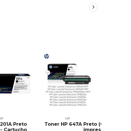
HP
HP
201A Preto
Toner HP 647A Preto (CE260A) Orig
Toner HP
- Cartucho
impressoras
(CE261A) 