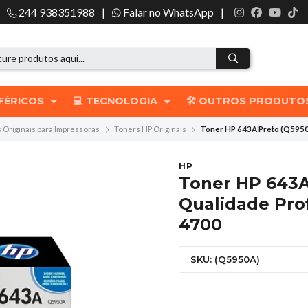
244 938351988
|
Falar no WhatsApp
|
IFÉRICOS
💻 TECNOLOGIA
🛠️ OUTROS PRODUT
 Originais para Impressoras
Toners HP Originais
Toner HP 643A Preto (Q5950A
HP
Toner HP 643A
Qualidade Prof
4700
SKU: (Q5950A)