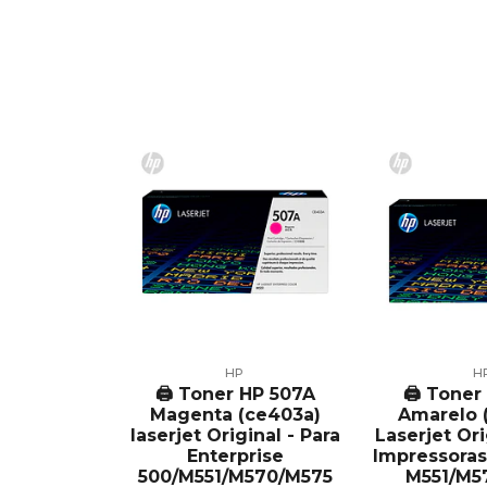
HP
H
🖨️ Toner HP 507A
🖨️ Tone
Magenta (ce403a)
Amarelo 
laserjet Original - Para
Laserjet Ori
Enterprise
Impressoras
500/M551/M570/M575
M551/M5