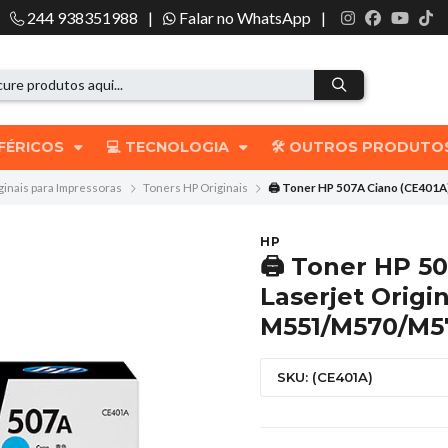
244 938351988
|
Falar no WhatsApp
|
IFÉRICOS
💻 TECNOLOGIA
🛠️ OUTROS PRODUT
ginais para Impressoras
Toners HP Originais
🖨️ Toner HP 507A Ciano (CE401A
HP
🖨️ Toner HP 5
Laserjet Origin
M551/M570/M5
SKU: (CE401A)