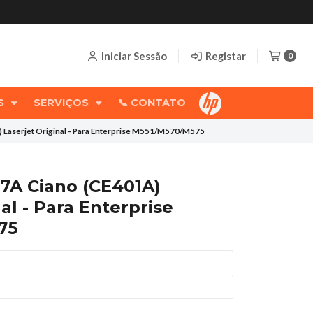
Iniciar Sessão
Registar
0
OS
SERVIÇOS
📞 CONTATO
) Laserjet Original - Para Enterprise M551/M570/M575
07A Ciano (CE401A)
al - Para Enterprise
75