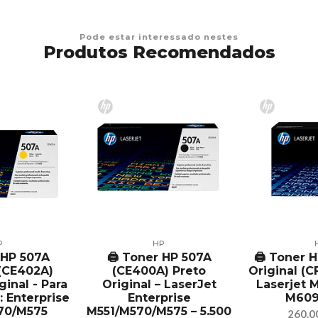
Pode estar interessado nestes
Produtos Recomendados
P
HP
r HP 507A
🖨️ Toner HP 507A
🖨️ Toner 
(CE402A)
(CE400A) Preto
Original (C
ginal - Para
Original – LaserJet
Laserjet 
: Enterprise
Enterprise
M609
70/M575
M551/M570/M575 – 5.500
260.0