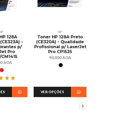
HP
HP
HP 128A
Toner HP 128A Preto
Toner H
(CE323A) -
(CE320A) - Qualidade
(Q7516A)
brantes p/
Profissional p/ LaserJet
Compa
Jet Pro
Pro CP1525
Impresso
/CM1415
5200, 520
90.000 AOA
00 AOA
150.
ÕES
VER OPÇÕES
VER OPÇ