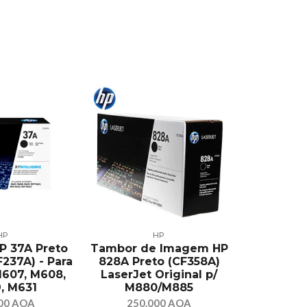
HP
HP
HP 37A Preto
Tambor de Imagem HP
🖨️ Toner 
F237A) - Para
828A Preto (CF358A)
(Q3960A)
M607, M608,
LaserJet Original p/
Para Col
, M631
M880/M885
2550, 282
00 AOA
250.000 AOA
950.