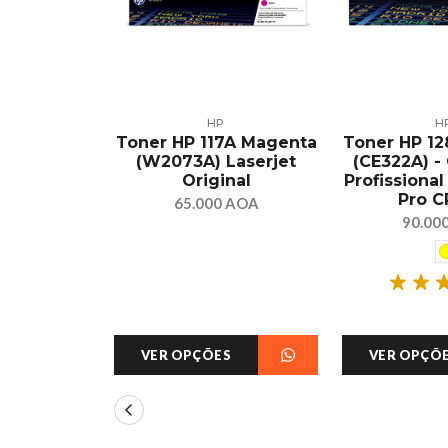
ÍVEL
HP
H
atível HP
Toner HP 117A Magenta
Toner HP 1
CE505A –
(W2073A) Laserjet
(CE322A) -
mento p/
Original
Profissional
035/P2055
Pro C
65.000 AOA
 AOA
90.00
S
VER OPÇÕES
VER OPÇÕ