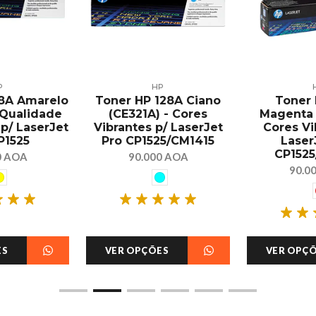
P
HP
28A Amarelo
Toner HP 128A Ciano
Toner 
 Qualidade
(CE321A) - Cores
Magenta 
 p/ LaserJet
Vibrantes p/ LaserJet
Cores Vi
P1525
Pro CP1525/CM1415
Laser
CP1525
0 AOA
90.000 AOA
90.0
ES
VER OPÇÕES
VER OPÇ