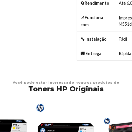
Até 6.
🔄Rendimento
📌Funciona
Impres
M551dn
com
Fácil
🔧 Instalação
Rápida
🚚 Entrega
Você pode estar interessado noutros produtos de
Toners HP Originais