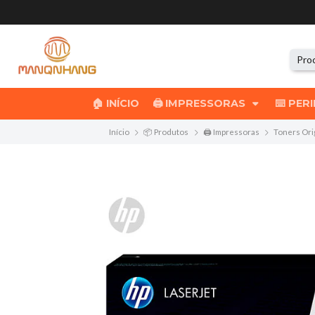
🏠 INÍCIO
🖨️ IMPRESSORAS
⌨️ PER
Início
📦 Produtos
🖨️ Impressoras
Toners Ori