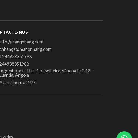
NTACTE-NOS
info@manqnhang.com
cnhanga@manqnhang.com
+244938351988
244938351988
Ingombotas - Rua. Conselheiro Vilhena R/C 12, -
Luanda, Angola
Atendimento 24/7
ervados.