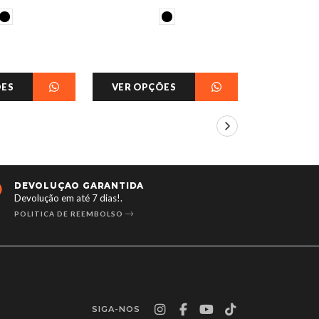
ÕES
VER OPÇÕES
VER OPÇ
DEVOLUÇÃO GARANTIDA
24/7 
Devolução em até 7 dias!.
Aberto 
POLITICA DE REEMBOLSO
CONTA
SIGA-NOS