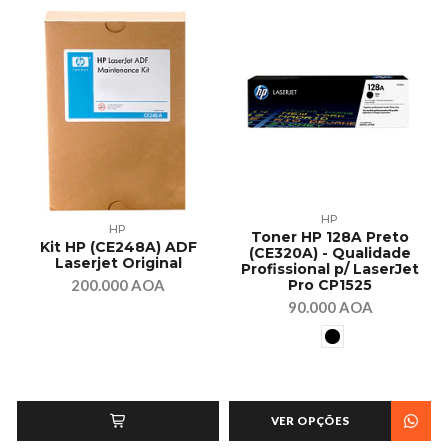
HP
HP
Toner HP 128A Preto
Kit HP (CE248A) ADF
(CE320A) - Qualidade
Laserjet Original
Profissional p/ LaserJet
200.000 AOA
Pro CP1525
90.000 AOA
VER OPÇÕES