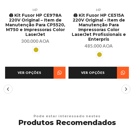
HP
HP
e
🖨️ Kit Fusor HP CE978A
🖨️ Kit Fusor HP CE515A
m
220V Original – Item de
220V Original - Item de
Manutenção Para CP5520,
Manutenção Para
M750 e Impressoras Color
Impressoras Color
LaserJet
LaserJet Profissionais e
Enterpris
300.000 AOA
485.000 AOA
VER OPÇÕES
VER OPÇÕES
Pode estar interessado nestes
Produtos Recomendados