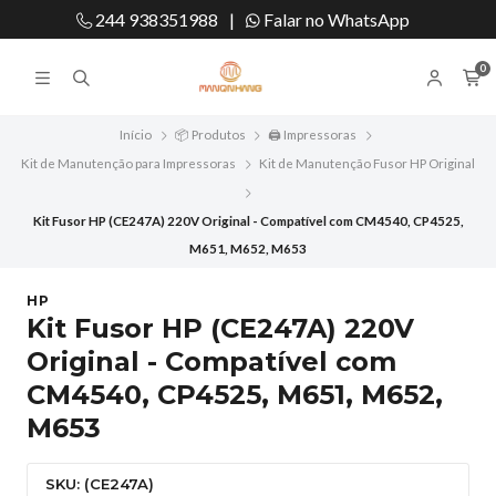
244 938351988
|
Falar no WhatsApp
0
Início
📦 Produtos
🖨️ Impressoras
Kit de Manutenção para Impressoras
Kit de Manutenção Fusor HP Original
Kit Fusor HP (CE247A) 220V Original - Compatível com CM4540, CP4525,
M651, M652, M653
HP
Kit Fusor HP (CE247A) 220V
Original - Compatível com
CM4540, CP4525, M651, M652,
M653
SKU: (CE247A)